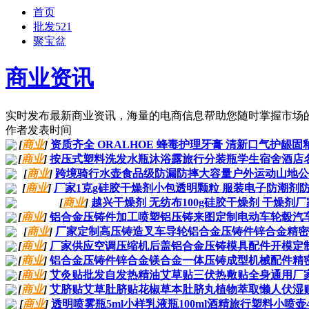
首页
批发521
聚宝盆
商业资讯
实时发布最新商业资讯，海量的电商信息帮助您随时掌握市场
作者
发表时间
[
商业
]
资质齐全 ORALHOE 蜂毒护理牙膏 清新口气护龈
[
商业
]
按压式塑料洗发水瓶沐浴露旅行分装瓶学生宿舍酒店
[
商业
]
跨境骑行水壶食品级防漏防摔大容量户外运动山地公
[
商业
]
厂家1克g硅胶干燥剂小包透明颗粒 服装电子防潮剂
[
商业
]
越兴干燥剂 无纺布100g硅胶干燥剂 干燥剂
[
商业
]
铝合金压铸件加工喷塑铝压铸来图定制电动车轮毂汽
[
商业
]
厂家定制高压铸造叉车导轮铝合金压铸件锌合金精密
[
商业
]
厂家供应空调压缩机后盖铝合金压铸模具配件开模定
[
商业
]
铝合金压铸件锌合金镁合金一体压铸成型机械配件精
[
商业
]
艾灸贴批发自发热精油艾草贴三伏热敷贴全身通用厂
[
商业
]
艾脐贴艾草肚脐贴花椒草本肚脐丸植物萃取懒人伏湿
[
商业
]
透明喷雾瓶5ml小样乳液瓶100ml酒精旅行塑料小喷壶4