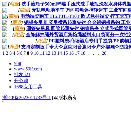
[
商业
]
洗手液瓶子500ml鸭嘴手压式洗手液瓶洗发水身体乳瓶
[
商业
]
无轨电动地平车 万向移动遥控转运车 工业车间
[
商业
]
电动端梁跑车 1T2T3T5T10T 欧式悬挂端梁 行车
[
商业
]
钢板夹吊具 竖吊横吊起重夹钳 合金钢钢板吊钩 工
[
商业
]
圆管夹吊具 圆管起重夹钳 钢管吊夹 立式卧式圆管
[
商业
]
全降解抽绳外贸酒店宾馆绳塑料束口袋可分一次性
[
商业
]
PE塑料袋/商场酒店专用手提袋/PE购物
[
商业
]
支持定制扳手伞大伞庭院阳台遮阳伞户外摆摊伞防疫
1
2
3
4
5
6
7
8
9
10
11
12
13
14
15
16
17
18
．．．
28
59if
www.59if.com
批发521
开心购
1688应用工具
浙ICP备2023011733号-1
| @版权所有