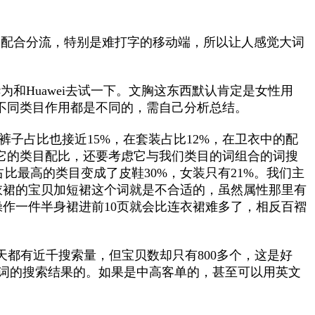
的配合分流，特别是难打字的移动端，所以让人感觉大词
和Huawei去试一下。文胸这东西默认肯定是女性用
不同类目作用都是不同的，需自己分析总结。
子占比也接近15%，在套装占比12%，在卫衣中的配
它的类目配比，还要考虑它与我们类目的词组合的词搜
比最高的类目变成了皮鞋30%，女装只有21%。我们主
衣裙的宝贝加短裙这个词就是不合适的，虽然属性那里有
操作一件半身裙进前10页就会比连衣裙难多了，相反百褶
，每天都有近千搜索量，但宝贝数却只有800多个，这是好
音词的搜索结果的。如果是中高客单的，甚至可以用英文