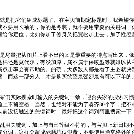
来就是把它们组成标题了。在宝贝前期定标题时，我希望
就不要用长袖的，你的是冬装，就不要用带夏的关键词，
何给你定位，比如你加了修身又把宽松加上去，加了性感
议是尽量把从图片上看不出的又是最重要的特点写出来，
是棉还是莫代尔，有没加厚，属不属于保暖型等就难以从
高点击率会有帮助的。的确，大多数人都是看了主图就决
，而这一部分人，才是购买欲望最强烈最有可以下单的。细
买家们实际搜索时输入的关键词一致，迎合买家的搜索习
题上不留空格，当然，也绝对不能为了凑齐30个字，把
以前没接触过的关键词时，最好把这个词到阿里搜索一下
要乱用关键词，加上与自己等级不符的，与宝贝上新日期
或分词，这样会超成标题坑位浪费，不要使用除空格外的