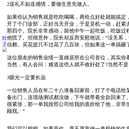
2送礼不如送感情，要做生意先做人。
如果你认为销售就是吃吃喝喝，再给点好处就能搞定
开了个门诊部，正好当天开业，于是灵机一动，赶紧
那四个。院长非常感动，留他中午一起吃饭，吃饭过
他慌了。但很意外，院长却反而安慰他说：“没关系
叶
子
信赖。买花篮只不过花了几百块，但如果这一单搞砸
这位朋友的销售业绩一直雄居所在公司首位，其实你看
当然，有人会问：难道这些人就不收好处了?当然不是
3眼光一定要长远
一位销售人员在年二十八准备回家前，打了个电话给某
备出门，连现场测试都没做，下午就带着全款回来了
很紧张，那一单我按照公司给我的底价给了他，非常
顾我。”
我们可以想想，如果是你，愿不愿意做一单赔钱的生意