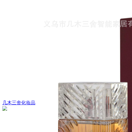
几木三舍化妆品